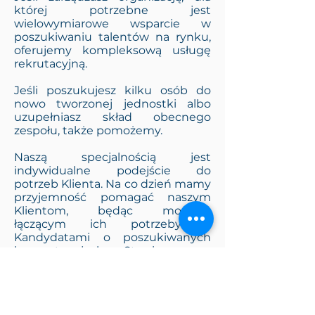
której potrzebne jest
wielowymiarowe wsparcie w
poszukiwaniu talentów na rynku,
oferujemy kompleksową usługę
rekrutacyjną.
Jeśli poszukujesz kilku osób do
nowo tworzonej jednostki albo
uzupełniasz skład obecnego
zespołu, także pomożemy.
Naszą specjalnością jest
indywidualne podejście do
potrzeb Klienta. Na co dzień mamy
przyjemność pomagać naszym
Klientom, będąc mostem
łączącym ich potrzeby z
Kandydatami o poszukiwanych
kompetencjach. Stawiamy na
najnowocześniejsze technologie
wspierające nas w pozyskiwaniu
talentów, rozwój i partnerstwo we
wszystkim co robimy.