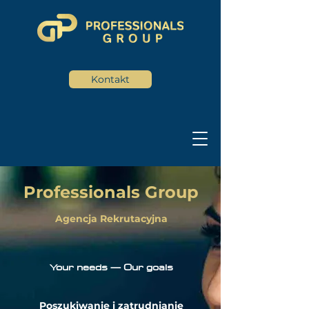
Kontakt
Professiona
ls Group
Agencja Rekrutacyjna
Your needs — Our goals
Poszukiwanie i zatrudnianie