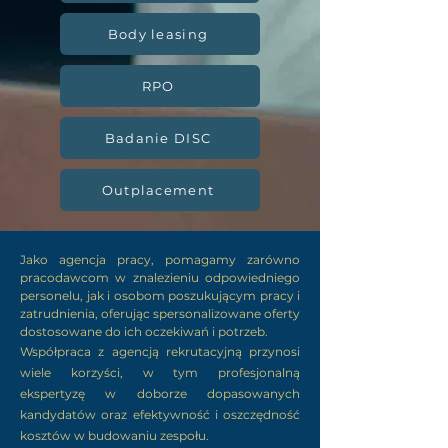
Body leasing
RPO
Badanie DISC
Outplacement
Jako agencja pracy, pomagamy zarówno
pracodawcom w znalezieniu odpowiedniego
personelu, jak i osobom poszukującym pracy i
zatrudnienia, oferując spersonalizowane oferty
dostosowane do ich oczekiwań i potrzeb.
Współpraca z agencją rekrutacyjną przynosi
wiele korzyści, w tym profesjonalną
ekspertyzę w doborze dopasowanych
kandydatów oraz efektywność i oszczędność
kosztów w budowaniu zespołu.