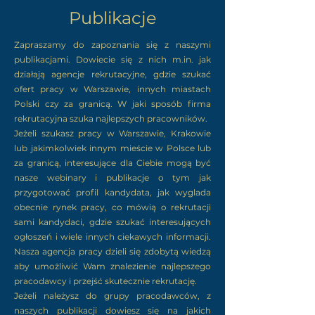
Publikacje
Zapraszamy do zapoznania się z naszymi
publikacjami. Dowiecie się z nich m.in. jak
działają agencje rekrutacyjne, gdzie szukać
ofert pracy w Warszawie, innych miastach
Polski czy za granicą. W jaki sposób firma
rekrutacyjna szuka najlepszych pracowników.
Jeżeli szukasz pracy w Warszawie, Krakowie
lub jakimkolwiek innym mieście w Polsce lub
za granicą, interesujące dla Ciebie mogą być
nasze webinary i publikacje o tym jak
przygotować profil kandydata, jak wyglada
obecnie rynek pracy, co mówią o rekrutacji
sami kandydaci, gdzie szukać interesujących
ogłoszeń i wiele innych ciekawych informacji.
Nasza agencja pracy dzieli się zdobytą wiedzą
aby umożliwić Wam znalezienie najlepszego
pracodawcy i przejść skutecznie rekrutację.
Jeżeli należysz do grupy pracodawców, z
naszych publikacji dowiesz się na jakich