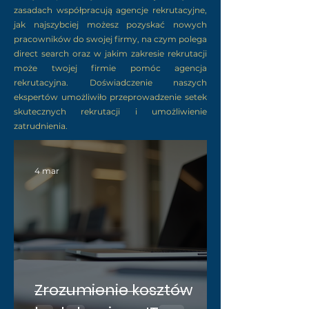
zasadach współpracują agencje rekrutacyjne,
jak najszybciej możesz pozyskać nowych
pracowników do swojej firmy, na czym polega
direct search oraz w jakim zakresie rekrutacji
może twojej firmie pomóc agencja
rekrutacyjna. Doświadczenie naszych
ekspertów umożliwiło przeprowadzenie setek
skutecznych rekrutacji i umożliwienie
zatrudnienia.
4 mar
Zrozumienie kosztów