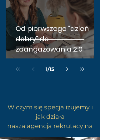
Od pierwszego "dzień
dobry" do
zaangażowania 2.0
1
/
15
W czym się specjalizujemy i
jak działa
nasza agencja rekrutacyjna