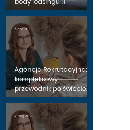
body leasingu IT
3 cze 2025
Agencja Rekrutacyjna:
kompleksowy
przewodnik po świecie
profesjonalnego
pośrednictwa pracy
7 maj 2025