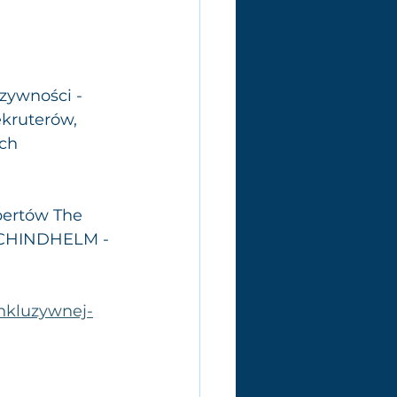
zywności - 
ekruterów, 
ch 
pertów The 
 SCHINDHELM -
inkluzywnej-