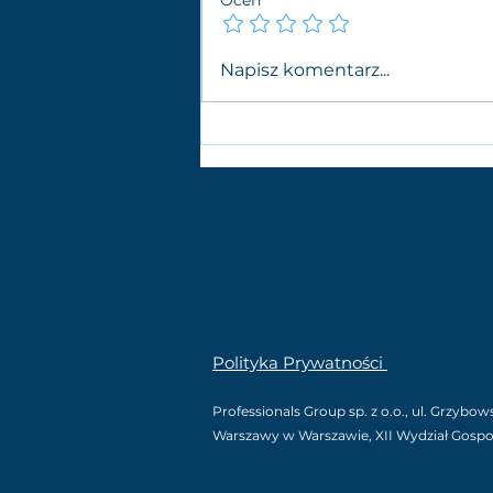
Oceń
Branża IT - czym jest i
Napisz komentarz...
dlaczego jest tak ważna?
Polityka Prywatności
Professionals Group sp. z o.o., ul. Grzybo
Warszawy w Warszawie, XII Wydział Gosp