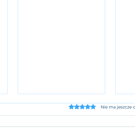
Oceniono na 0 z 5 gwiaz
Nie ma jeszcze 