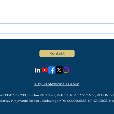
Czym zajmuje się Agencja
Firm
Rekrutacyjna ? Firmy
pers
rekrutacyjne Warszawa.
klie
Kontakt
© by Professionals Group
wska 80/82 lok 700,
00-844 Warszawa, Poland,
NIP: 5272922236, REGON: 385
odarczy Krajowego Rejestru Sadowego KRS: 0000906685, KRAZ: 23835. Kap