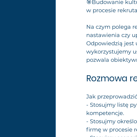
🎯Budowanie kultu
w procesie rekrut
Na czym polega re
nastawienia czy up
Odpowiedzią jest 
wykorzystujemy ust
pozwala obiektywn
Rozmowa re
Jak przeprowadzić
- Stosujmy listę p
kompetencje.
- Stosujmy określ
firmę w procesie r