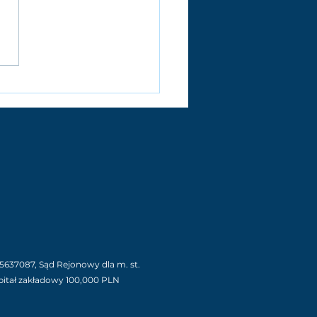
a rekrutacyjna – z
pektywy rynku i
nta
637087, Sąd Rejonowy dla m. st.
itał zakładowy 100,000 PLN