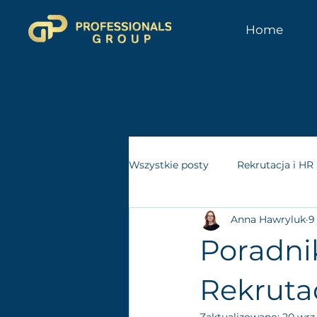
Home
Wszystkie posty
Rekrutacja i HR
Anna Hawryluk
9
Poradnik
Rekruta