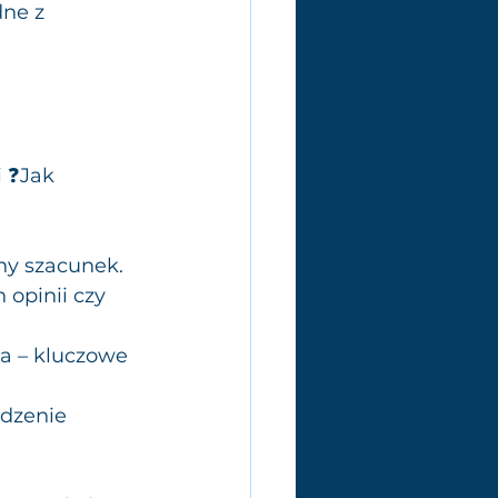
ne z 
 ❓Jak 
ny szacunek. 
opinii czy 
a – kluczowe 
dzenie 