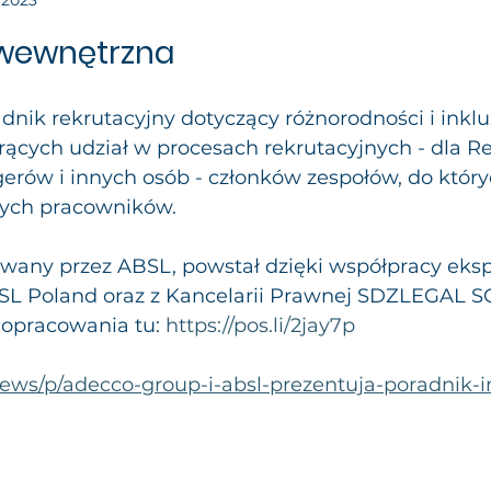
 2023
z 5 gwiazdek.
 wewnętrzna
dnik rekrutacyjny dotyczący różnorodności i inklu
rących udział w procesach rekrutacyjnych - dla R
ów i innych osób - członków zespołów, do który
ych pracowników.
wany przez ABSL, powstał dzięki współpracy eks
SL Poland oraz z Kancelarii Prawnej SDZLEGAL
 opracowania tu: 
https://pos.li/2jay7p
/news/p/adecco-group-i-absl-prezentuja-poradnik-