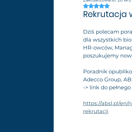
Zaktualizowano:
20 wrz
Oceniono na NaN 
Rekrutacja
Dziś polecam pora
dla wszystkich bio
HR-owców, Manager
poszukujemy now
Poradnik opubliko
Adecco Group, AB
-> link do pełnego
https://absl.pl/en
rekrutacji