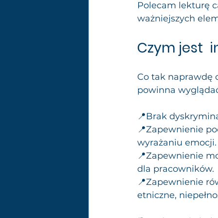
Polecam lekturę c
ważniejszych ele
Czym jest  
Co tak naprawdę o
powinna wyglądać
📍Brak dyskrymina
📍Zapewnienie poc
wyrażaniu emocji.
📍Zapewnienie mo
dla pracowników. 
📍Zapewnienie rów
etniczne, niepełn