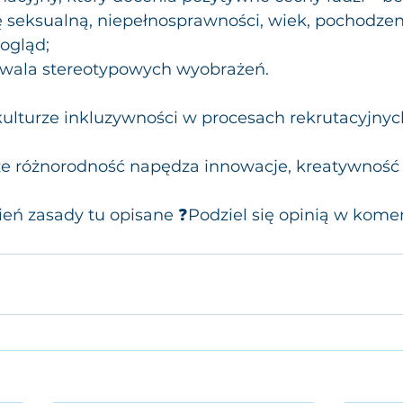
ję seksualną, niepełnosprawności, wiek, pochodzen
pogląd;
utrwala stereotypowych wyobrażeń.
 kulturze inkluzywności w procesach rekrutacyjnych
 że różnorodność napędza innowacje, kreatywność 
ień zasady tu opisane ❓Podziel się opinią w kome