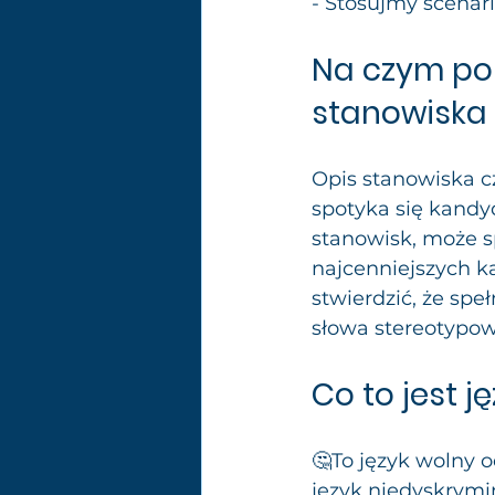
- Stosujmy scenar
Na czym pol
stanowiska 
Opis stanowiska cz
spotyka się kandy
stanowisk, może s
najcenniejszych ka
stwierdzić, że speł
słowa stereotypow
Co to jest j
🤔To język wolny o
język niedyskrymi