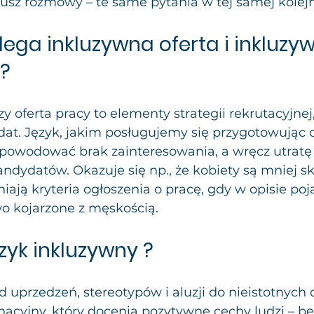
iusz rozmowy – te same pytania w tej samej kolej
ega inkluzywna oferta i inkluzyw
?
y oferta pracy to elementy strategii rekrutacyjnej,
dat. Język, jakim posługujemy się przygotowując o
powodować brak zainteresowania, a wręcz utratę
ndydatów. Okazuje się np., że kobiety są mniej s
niają kryteria ogłoszenia o pracę, gdy w opisie poj
o kojarzone z męskością.
ęzyk inkluzywny ?
d uprzedzeń, stereotypów i aluzji do nieistotnych de
nacyjny, który docenia pozytywne cechy ludzi – b