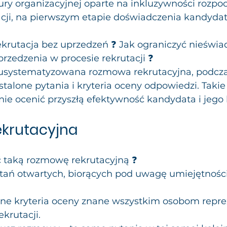
ry organizacyjnej oparte na inkluzywności rozpocz
acji, na pierwszym etapie doświadczenia kandydat
krutacja bez uprzedzeń ❓ Jak ograniczyć nieświ
rzedzenia w procesie rekrutacji ❓
usystematyzowana rozmowa rekrutacyjna, podczas
alone pytania i kryteria oceny odpowiedzi. Takie
ie ocenić przyszłą efektywność kandydata i jego
krutacyjna 
 taką rozmowę rekrutacyjną ❓
ytań otwartych, biorących pod uwagę umiejętności 
one kryteria oceny znane wszystkim osobom repr
ekrutacji.