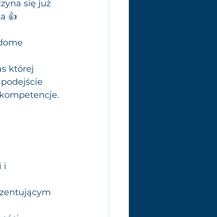
yna się już 
a 👍
adome 
 której 
 podejście 
 kompetencje.
i 
ezentującym 