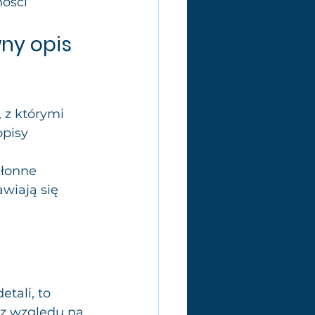
ności
ny opis 
 z którymi 
pisy 
 
kłonne 
awiają się 
tali, to 
ez względu na 